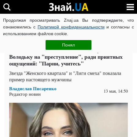
Продолжая просматривать Znaj.ua Вы подтверждаете, что
ВОЙНА РОССИИ ПРОТИВ УКРАИНЫ
КОРОНАВИРУС В 
ознакомились с
Политикой конфиденциальности
и согласны с
использованием файлов cookie.
Главная
Звезды
ЧИТАТИ УКРАЇНСЬКОЮ
Понял
Таня Песик из "Лиги смеха" толкнула
Володьку на "преступление", ради приятных
ощущений: "Парни, учитесь"
Звезда "Женского квартала" и "Лиги смеха" показала
пример настоящего мужчины
Владислав Писаренко
13 мая, 14:50
Редактор новин