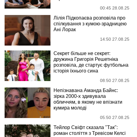
00:45 28.08.25
Лілія Підкопаєва розповіла про
спілкування з кумою-зрадницею
Ані Лорак
14:50 27.08.25
Секрет більше не секрет:
дружина Григорія Решетніка
розповіла, де стартує футбольна
історія їхнього сина
08:50 27.08.25
Непізнавана Аманда Байнс:
зірка 2000-х здивувала
обличчям, в якому не впізнати
кумира молоді
05:50 27.08.25
Тейлор Свіфт сказала "Так":
роман століття з Тревісом Келсі