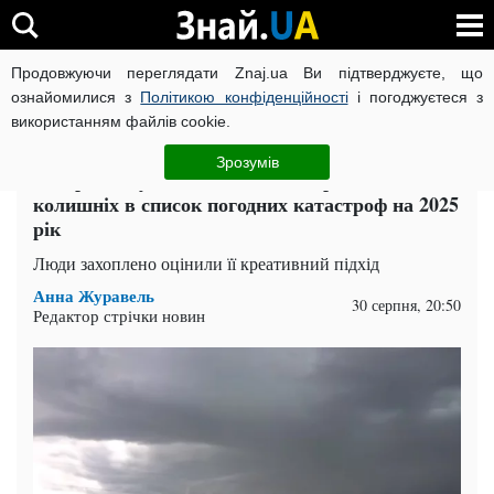
Продовжуючи переглядати Znaj.ua Ви підтверджуєте, що
ВІЙНА РОСІЇ ПРОТИ УКРАЇНИ
КОРОНАВІРУС В УКРАЇНІ І
ознайомилися з
Політикою конфіденційності
і погоджуєтеся з
використанням файлів cookie.
Головна
Зірки
ЧИТАТЬ НА РУССКОМ
Зрозумів
Шторми з душком: дівчина відправила імена
колишніх в список погодних катастроф на 2025
рік
Люди захоплено оцінили її креативний підхід
Анна Журавель
30 серпня, 20:50
Редактор стрічки новин