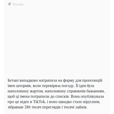
Бетані випадково натрапила на форму для пропозицій
імен штормів, коли перевіряла погоду. Її ідея була
наполовину жартом, наполовину справжнім бажанням,
щоб ці імена потрапили до списків. Вона опублікувала
про це відео в TikTok, і воно швидко стало вірусним,
зібравши 286 тисяч переглядів і тисячі лайків.