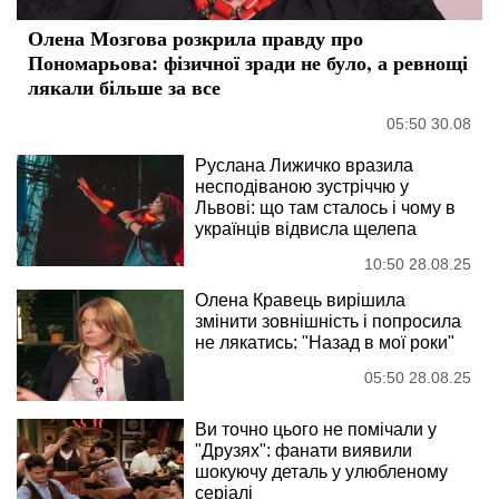
Олена Мозгова розкрила правду про
Пономарьова: фізичної зради не було, а ревнощі
лякали більше за все
05:50 30.08
Руслана Лижичко вразила
несподіваною зустріччю у
Львові: що там сталось і чому в
українців відвисла щелепа
10:50 28.08.25
Олена Кравець вирішила
змінити зовнішність і попросила
не лякатись: "Назад в мої роки"
05:50 28.08.25
Ви точно цього не помічали у
"Друзях": фанати виявили
шокуючу деталь у улюбленому
серіалі