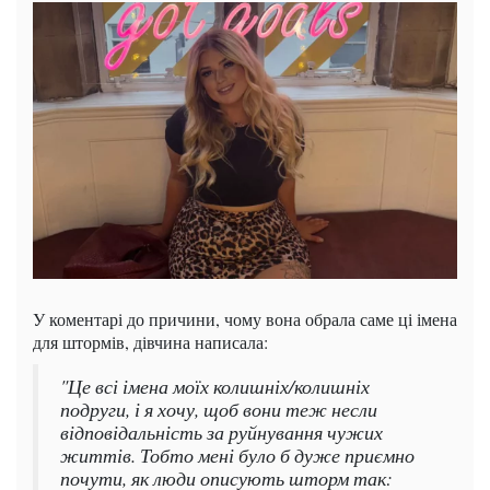
У коментарі до причини, чому вона обрала саме ці імена
для штормів, дівчина написала:
"Це всі імена моїх колишніх/колишніх
подруги, і я хочу, щоб вони теж несли
відповідальність за руйнування чужих
життів. Тобто мені було б дуже приємно
почути, як люди описують шторм так: