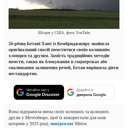
Шторм у США, фото YouTube
26-річна Бетані Хант із Кембриджширу знайшла
оригінальний спосіб помститися своїм колишнім
хлопцям та друзям. Замість традиційних методів
помсти, таких як блокування в соцмережах або
спалювання залишених речей, Бетан вирішила діяти
нестандартно.
Читайте нас у
Додайте в
Google Discover
джерела Google
Вона відправила імена своїх колишніх та колишніх
друзів у Метеобюро, щоб їх використали для назв
повідомляє
штормів у 2025 році,
Mirror.