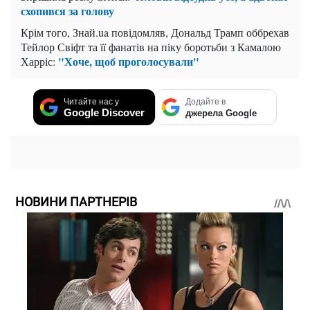
схопився за голову
Крім того, Знай.ua повідомляв, Дональд Трамп оббрехав
Тейлор Свіфт та її фанатів на піку боротьби з Камалою
"Хоче, щоб проголосували"
Харріс:
Читайте нас у
Додайте в
Google Discover
джерела Google
НОВИНИ ПАРТНЕРІВ