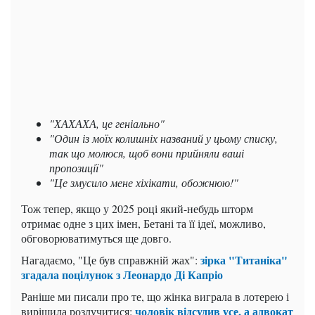
"ХАХАХА, це геніально"
"Один із моїх колишніх названий у цьому списку,
так що молюся, щоб вони прийняли ваші
пропозиції"
"Це змусило мене хіхікати, обожнюю!"
Тож тепер, якщо у 2025 році який-небудь шторм
отримає одне з цих імен, Бетані та її ідеї, можливо,
обговорюватимуться ще довго.
зірка "Титаніка"
Нагадаємо, "Це був справжній жах":
згадала поцілунок з Леонардо Ді Капріо
Раніше ми писали про те, що жінка виграла в лотерею і
чоловік відсудив усе, а адвокат
вирішила розлучитися: