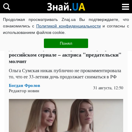
Продолжая просматривать Znaj.ua Вы подтверждаете, что
ВОЙНА РОССИИ ПРОТИВ УКРАИНЫ
КОРОНАВИРУС В 
ознакомились с
Политикой конфиденциальности
и согласны с
использованием файлов cookie.
Главная
Звезды
ЧИТАТИ УКРАЇНСЬКОЮ
Понял
Дочь Ольги Сумской сыграла главную роль в
российском сериале – актриса "предательски"
молчит
Ольга Сумская никак публично не прокомментировала
то, что ее 33-летняя дочь продолжает сниматься в РФ
Богдан Фролов
31 августа, 12:50
Редактор новин