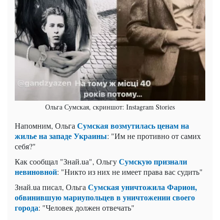
Ольга Сумская, скриншот: Instagram Stories
Сумская возмутилась ценам на
Напомним, Ольга
жилье на западе Украины
: "Им не противно от самих
себя?"
Сумскую признали
Как сообщал "Знай.uа", Ольгу
невиновной
: "Никто из них не имеет права вас судить"
Сумская уничтожила Фарион,
Знай.uа писал, Ольга
обвинившую мариупольцев в уничтожении своего
города
: "Человек должен отвечать"