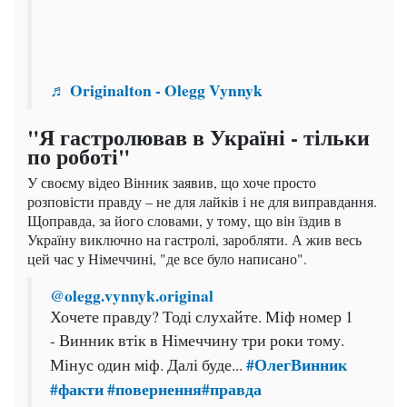
♬ Originalton - Olegg Vynnyk
"Я гастролював в Україні - тільки
по роботі"
У своєму відео Вінник заявив, що хоче просто
розповісти правду – не для лайків і не для виправдання.
Щоправда, за його словами, у тому, що він їздив в
Україну виключно на гастролі, заробляти. А жив весь
цей час у Німеччині, "де все було написано".
@olegg.vynnyk.original
Хочете правду? Тоді слухайте. Міф номер 1
- Винник втік в Німеччину три роки тому.
#ОлегВинник
Мінус один міф. Далі буде...
#факти
#повернення
#правда