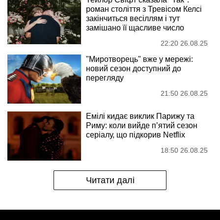
роман століття з Тревісом Келсі
закінчиться весіллям і тут
замішано її щасливе число
22:20 26.08.25
"Миротворець" вже у мережі:
новий сезон доступний до
перегляду
21:50 26.08.25
Емілі кидає виклик Парижу та
Риму: коли вийде п’ятий сезон
серіалу, що підкорив Netflix
18:50 26.08.25
Читати далі