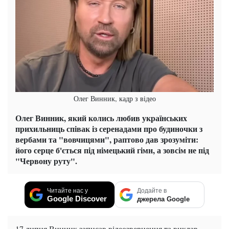
Олег Винник, кадр з відео
Олег Винник, який колись любив українських
прихильниць співак із серенадами про будиночки з
вербами та "вовчицями", раптово дав зрозуміти:
його серце б'ється під німецький гімн, а зовсім не під
"Червону руту".
Читайте нас у
Додайте в
Google Discover
джерела Google
17 липня Винник записав відеозвернення та виклав