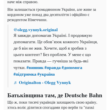
наче між справою.
Він залишається громадянином України, але живе за
кордоном уже понад два десятиліття і офіційно є
резидентом Німеччини.
@olegg.vynnyk.original
Я завжди допомагав Україні. І продовжую
допомагати. Це обов’язок кожного Українця,
де б він не жив. Хочете, щоб я зробив з
цього контент? Без проблем. У мене є що
показати. Правда — гучніша за будь-які
#винник
#правда
#допомога
чутки.
#підтримка
#україна
♬ Originalton - Olegg Vynnyk
Батьківщина там, де Deutsche Bahn
Що ж, поки тисячі українців захищають свою країну,
хтось воліє ділитися спогадами про верби та "пахкі