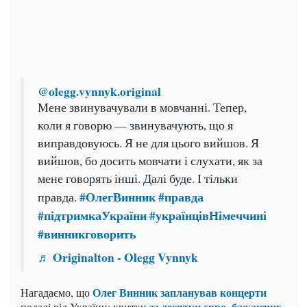
@olegg.vynnyk.original
Мене звинувачували в мовчанні. Тепер,
коли я говорю — звинувачують, що я
виправдовуюсь. Я не для цього вийшов. Я
вийшов, бо досить мовчати і слухати, як за
мене говорять інші. Далі буде. І тільки
#ОлегВинник
#правда
правда.
#підтримкаУкраїни
#українцівНімеччині
#винникговорить
♬ Originalton - Olegg Vynnyk
Олег Винник запланував концерти
Нагадаємо, що
за десятки євро, бажаючих
подалі від України: квитки