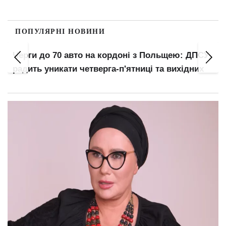
ПОПУЛЯРНІ НОВИНИ
Мобільний зв'язок від 190 грн: Київстар та
ю: ДПСУ
lifecell пропонують спецтарифи — кому
хідних
доступні