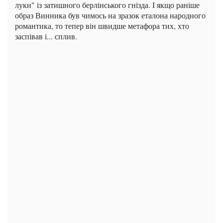
луки" із затишного берлінського гнізда. І якщо раніше
образ Винника був чимось на зразок еталона народного
романтика, то тепер він швидше метафора тих, хто
заспівав і... сплив.