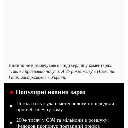
Винник не відмовчувався і підтвердив у коментарях:
"Так, ви правильно почули. Я 25 років живу в Німеччині.
І так, гастролював в Україні."
Популярні новини зараз
Погода готує удар: метеорологи попередили
про небезпечну зиму
200+ тисяч у СЗЧ та мільйони в розшуку:
Федоров пропонує поетапний призов