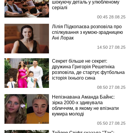
шокуючу деталь у улюбленому
серіалі
00:45 28.08.25
Лілія Підкопаєва розповіла про
спілкування з кумою-зрадницею
Ані Лорак
14:50 27.08.25
Секрет більше не секрет:
дружина Григорія Решетніка
розповіла, де стартує футбольна
історія їхнього сина
08:50 27.08.25
Непізнавана Аманда Байнс:
зірка 2000-х здивувала
обличчям, в якому не впізнати
кумира молоді
05:50 27.08.25
Тейлор Свіфт сказала "Так":