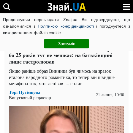
Продовжуючи переглядати Znaj.ua Ви підтверджуєте, що
ВІЙНА РОСІЇ ПРОТИ УКРАЇНИ
КОРОНАВІРУС В УКРАЇНІ І
ознайомилися з
Політикою конфіденційності
і погоджуєтеся з
використанням файлів cookie.
Головна
Зірки
ЧИТАТЬ НА РУССКОМ
Зрозумів
Олег Винник зізнався, що не втікав з України,
бо 25 років тут не мешкає: на батьківщині
лише гастролював
Якщо раніше образ Винника був чимось на зразок
еталона народного романтика, то тепер він швидше
метафора тих, хто заспівав і... сплив
Торі Путімцева
21 липня, 10:50
Випусковий редактор