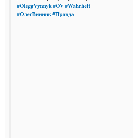
#OleggVynnyk
#OV
#Wahrheit
#ОлегВинник
#Правда