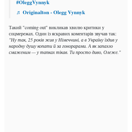
#OleggVynnyk
♬ Originalton - Olegg Vynnyk
Такий "coming out" викликав хвилю критики у
соцмережах. Один із яскравих коментарів звучав так:
"Ну так, 25 років жив у Німеччині, а в Україну їздив у
народну душу копати й за гонорарами. А як запахло
смаженим — у тапках тікав. Ти просто диво, Олеже."