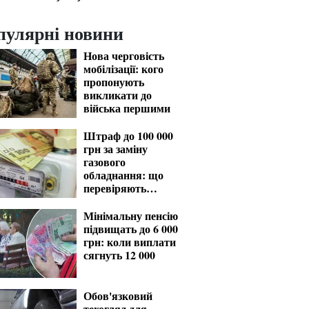
пулярні новини
Нова черговість
мобілізації: кого
пропонують
викликати до
війська першими
Штраф до 100 000
грн за заміну
газового
обладнання: що
перевіряють
газовики
Мінімальну пенсію
підвищать до 6 000
грн: коли виплати
сягнуть 12 000
Обов'язковий
техогляд для