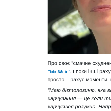
Про своє "смачне схудне
"55 за 5"
. І поки інші ра
просто... рахує моменти,
"Маю дієтологиню, яка в
харчування — це коли т
харчуєшся розумно. Напр