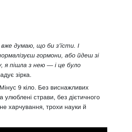
вже думаю, що би з’їсти. І
нормалізуєш гормони, або йдеш зі
, я пішла з нею — і це було
гадує зірка.
 Мінус 9 кіло. Без виснажливих
а улюблені страви, без дієтичного
не харчування, трохи науки й