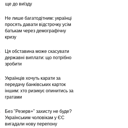
ще до виїзду
Не лише багатодітним: українці
0
просять давати відстрочку усім
батькам через демографічну
кризу
Ця обставина може скасувати
5
державні виплати: що потрібно
зробити
Українців хочуть карати за
5
передачу банківських карток
іншим: хто ризикує опинитись за
гратами
Без "Резерв+" захисту не буде?
5
Українським чоловікам у ЄС
вигадали нову перепону