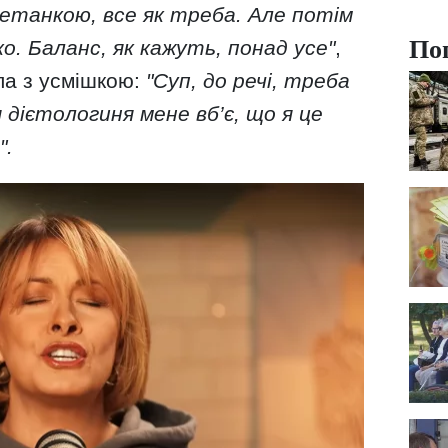
етанкою, все як треба. Але потім
По
ко. Баланс, як кажуть, понад усе"
,
ла з усмішкою:
"Суп, до речі, треба
 дієтологиня мене вб’є, що я це
".