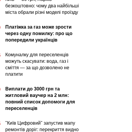
безкоштовно: чому два найбільші
міста обрали різні моделі проїзду
Платіжка за газ може зрости
0
через одну помилку: про що
попередили українців
Комуналку для переселенців
5
можуть скасувати: вода, газ і
сміття — за що дозволено не
платити
Виплати до 3000 грн та
0
житловий ваучер на 2 млн:
повний список допомоги для
переселенців
"Київ Цифровий" запустив мапу
5
ремонтів доріг: перекриття видно