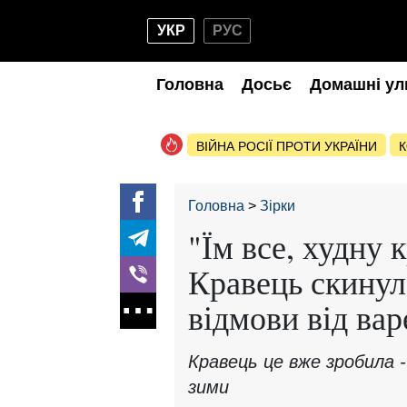
УКР
РУС
Головна
Досьє
Домашні ул
ВІЙНА РОСІЇ ПРОТИ УКРАЇНИ
К
Головна
Зірки
"Їм все, худну 
Кравець скинула
відмови від вар
Кравець це вже зробила - 
зими