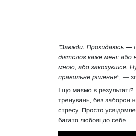
"Завжди. Прокидаюсь — і 
дієтолог каже мені: або 
мною, або закохуєшся. Ну
правильне рішення"
, — з
І що маємо в результаті?
тренувань, без заборон н
стресу. Просто усвідомле
багато любові до себе.