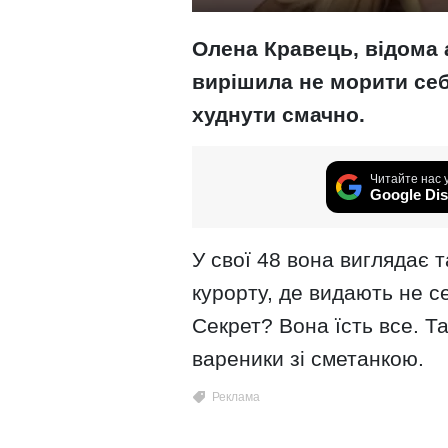
Олена Кравець, відома а
вирішила не морити себ
худнути смачно.
Читайте нас 
Google Dis
У свої 48 вона виглядає т
курорту, де видають не с
Секрет? Вона їсть все. Т
вареники зі сметанкою.