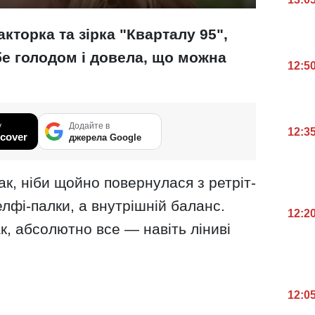
кторка та зірка "Кварталу 95",
е голодом і довела, що можна
12:5
у
Додайте в
12:3
cover
джерела Google
ак, ніби щойно повернулася з ретріт-
елфі-палки, а внутрішній баланс.
12:2
ак, абсолютно все — навіть ліниві
12:0