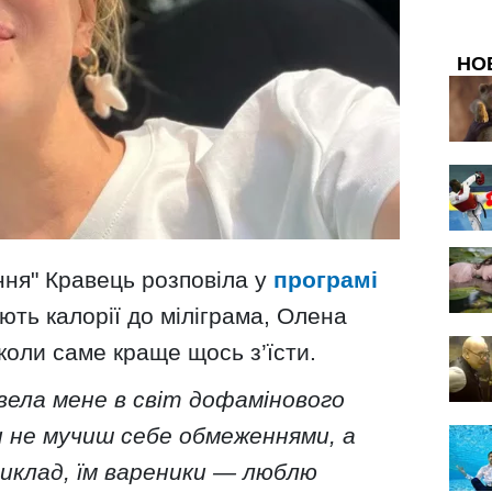
НО
ння" Кравець розповіла у
програмі
хують калорії до міліграма, Олена
 коли саме краще щось з’їсти.
вела мене в світ дофамінового
и не мучиш себе обмеженнями, а
иклад, їм вареники — люблю