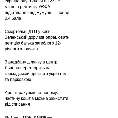
Україна опустилася на 23-тє
0
місце в рейтингу УЄФА:
відставання від Румунії — понад
0,4 бала
Смертельні ДТП у Києві:
5
Зеленський доручив опрацювати
петицію батька загиблого 12-
річного хлопчика
Занедбану ділянку в центрі
0
Львова перетворять на
громадський простір з укриттям
та парковкою
Арешт рахунків по-новому:
0
частину коштів можна захистити
від списання
Київ — 30 грн, Харків —
5