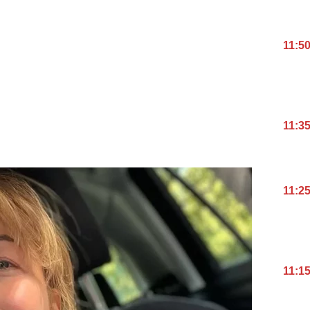
11:5
11:3
11:2
11:1