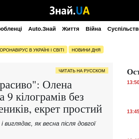
юбленці
Auto.Знай
Життя
Війна
Суспільств
ОРОНАВІРУС В УКРАЇНІ І СВІТІ
НОВИНИ ДНЯ
Ос
ЧИТАТЬ НА РУССКОМ
красиво": Олена
13:5
 9 кілограмів без
еників, екрет простий
13:4
і виглядає, як весна після довгої