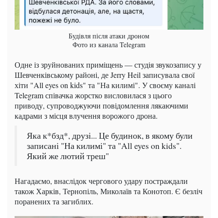
Будівля після атаки дроном
Фото из канала Telegram
Одне із зруйнованих приміщень — студія звукозапису у
Шевченківському районі, де Jerry Heil записувала свої
хіти "All eyes on kids" та "На килимі". У своєму каналі
Telegram співачка жорстко висловилася з цього
приводу, супроводжуючи повідомлення лякаючими
кадрами з місця влучення ворожого дрона.
Яка к*бзд*, друзі... Це будинок, в якому були
записані "На килимі" та "All eyes on kids".
Який же лютий треш"
Нагадаємо, внаслідок чергового удару постраждали
також Харків, Тернопіль, Миколаїв та Конотоп. Є безліч
поранених та загиблих.