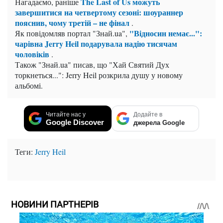
The Last of Us можуть
Нагадаємо, раніше
завершитися на четвертому сезоні: шоураннер
пояснив, чому третій – не фінал
.
"Відносин немає...":
Як повідомляв портал "Знай.ua",
чарівна Jerry Heil подарувала надію тисячам
чоловіків
.
Також "Знай.ua" писав, що "Хай Святий Дух
торкнеться...": Jerry Heil розкрила душу у новому
альбомі.
Читайте нас у
Додайте в
Google Discover
джерела Google
Теги:
Jerry Heil
НОВИНИ ПАРТНЕРІВ