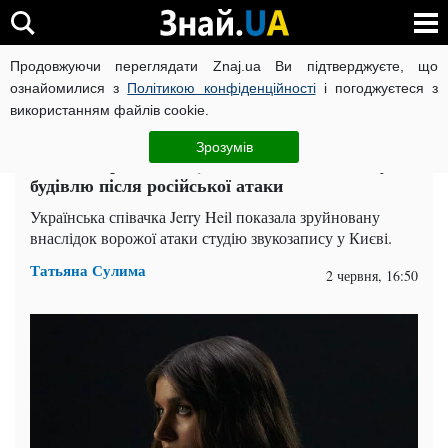
Продовжуючи переглядати Znaj.ua Ви підтверджуєте, що
ВІЙНА РОСІЇ ПРОТИ УКРАЇНИ
КОРОНАВІРУС В УКРАЇНІ І
ознайомилися з
Політикою конфіденційності
і погоджуєтеся з
використанням файлів cookie.
Головна
Зірки
ЧИТАТЬ НА РУССКОМ
Зрозумів
"Лютий треш": Jerry Heil показала знакову
будівлю після російської атаки
Українська співачка Jerry Heil показала зруйновану
внаслідок ворожої атаки студію звукозапису у Києві.
Татьяна Сулима
2 червня, 16:50