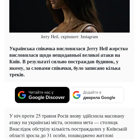
Jerry Heil, скріншот: Instagram
Українська співачка висловилася Jerry Heil жорстко
висловилася щодо нещодавньої великої атаки на
Київ. В результаті сильно постраждав будинок, у
якому, за словами співачки, було записано кілька
треків.
Читайте нас у
Додайте в
Google Discover
джерела Google
У ніч проти 25 травня Росія знову здійснила масовану
атаку на українські міста, основна мета — столиця.
Внаслідок обстрілу кількість постраждалих у Київській
області зросла до 31 особи, пошкоджено житлові