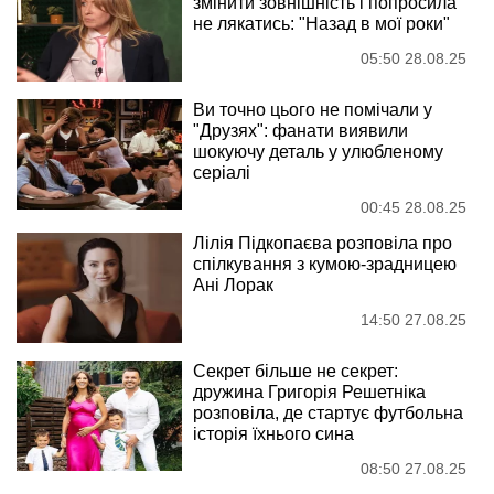
змінити зовнішність і попросила
не лякатись: "Назад в мої роки"
05:50 28.08.25
Ви точно цього не помічали у
"Друзях": фанати виявили
шокуючу деталь у улюбленому
серіалі
00:45 28.08.25
Лілія Підкопаєва розповіла про
спілкування з кумою-зрадницею
Ані Лорак
14:50 27.08.25
Секрет більше не секрет:
дружина Григорія Решетніка
розповіла, де стартує футбольна
історія їхнього сина
08:50 27.08.25