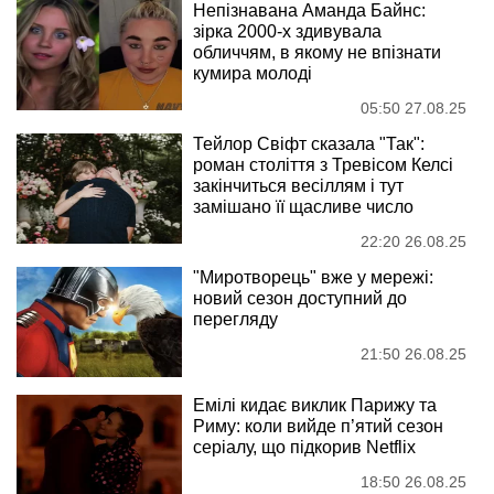
Непізнавана Аманда Байнс:
зірка 2000-х здивувала
обличчям, в якому не впізнати
кумира молоді
05:50 27.08.25
Тейлор Свіфт сказала "Так":
роман століття з Тревісом Келсі
закінчиться весіллям і тут
замішано її щасливе число
22:20 26.08.25
"Миротворець" вже у мережі:
новий сезон доступний до
перегляду
21:50 26.08.25
Емілі кидає виклик Парижу та
Риму: коли вийде п’ятий сезон
серіалу, що підкорив Netflix
18:50 26.08.25